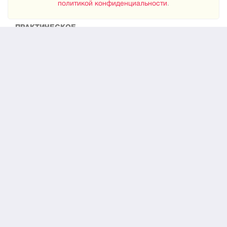
политикой конфиденциальности
.
ПРАКТИЧЕСКОЕ
Как знакомиться
Новости
О нас
ЮРИДИЧЕСКОЕ
Конфиденциальность
© 2024
"Встреча"