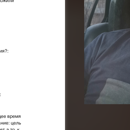
рожили
ия?:
:
щее время
ние: цель