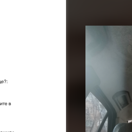
ще?:
ите в