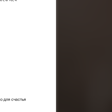
, а то, к
о для счастья