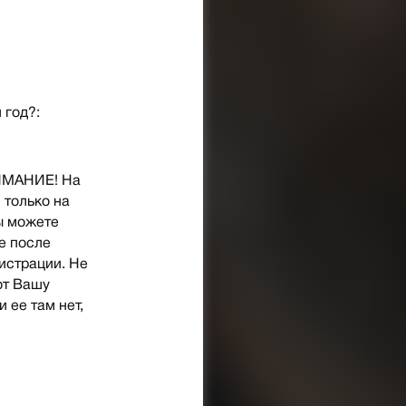
 год?:
НИМАНИЕ! На
 только на
ы можете
е после
гистрации. Не
ют Вашу
и ее там нет,