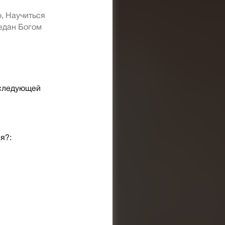
, Научиться
ведан Богом
 следующей
я?: