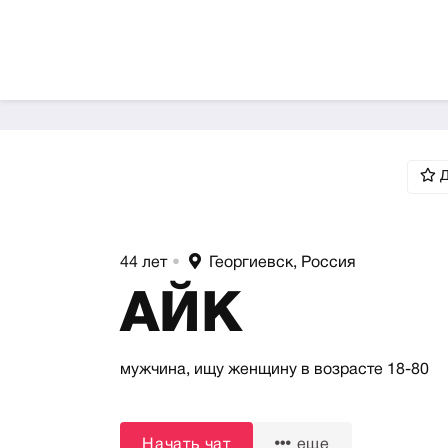
Д
44 лет
•
Георгиевск, Россия
АЙК
мужчина,
ищу женщину
в возрасте 18-80
Начать чат
еще