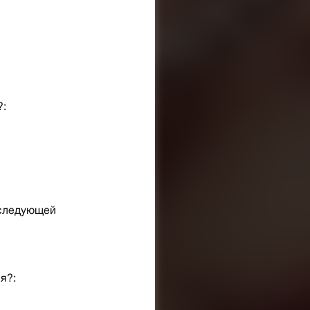
?:
 следующей
я?: