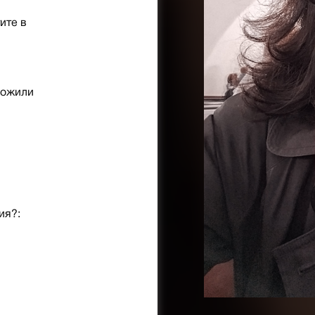
ите в
рожили
ия?: