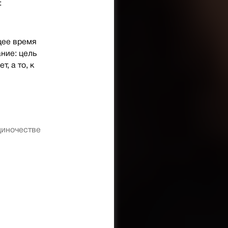
:
щее время
ние: цель
, а то, к
диночестве