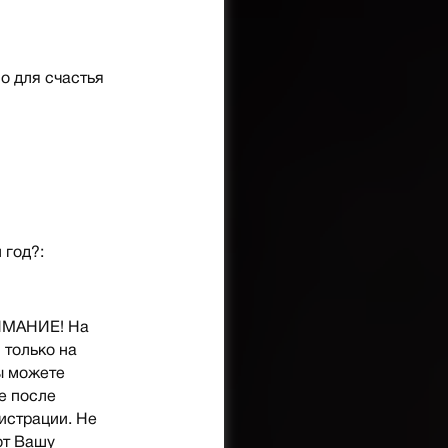
о для счастья
 год?:
НИМАНИЕ! На
 только на
ы можете
е после
гистрации. Не
ют Вашу