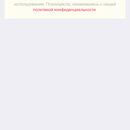
использование. Пожалуйста, ознакомьтесь с нашей
Карта сайта
политикой конфиденциальности
.
ПРАКТИЧЕСКОЕ
Как знакомиться
Новости
О нас
ЮРИДИЧЕСКОЕ
Конфиденциальность
© 2024
"Встреча"