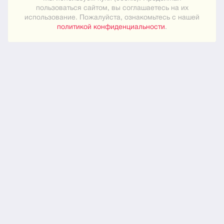
пользоваться сайтом, вы соглашаетесь на их
использование. Пожалуйста, ознакомьтесь с нашей
Карта сайта
политикой конфиденциальности
.
ПРАКТИЧЕСКОЕ
Как знакомиться
Новости
О нас
ЮРИДИЧЕСКОЕ
Конфиденциальность
© 2024
"Встреча"