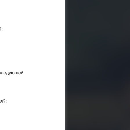
?:
 следующей
я?: