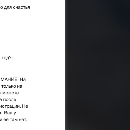
о для счастья
 год?:
НИМАНИЕ! На
 только на
ы можете
е после
гистрации. Не
ют Вашу
и ее там нет,