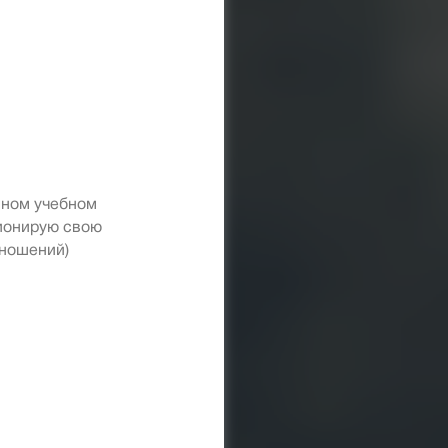
нном учебном
ционирую свою
тношений)