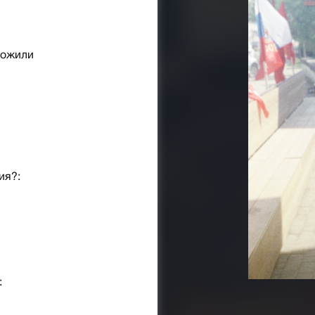
рожили
ия?:
: