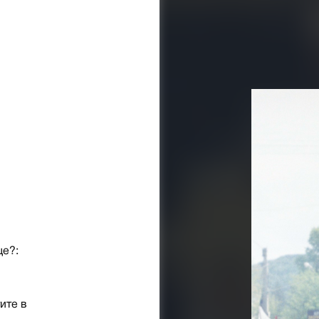
ще?:
ите в