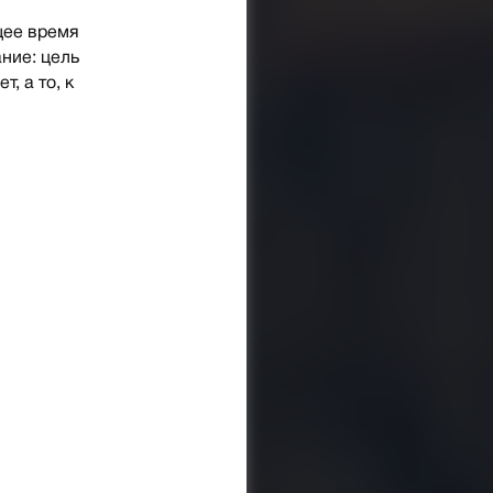
щее время
ние: цель
, а то, к