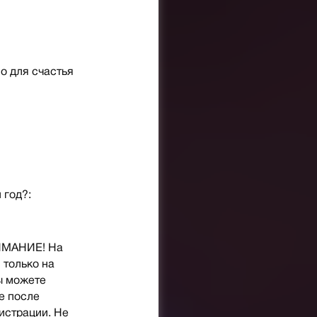
о для счастья
 год?:
НИМАНИЕ! На
 только на
ы можете
е после
гистрации. Не