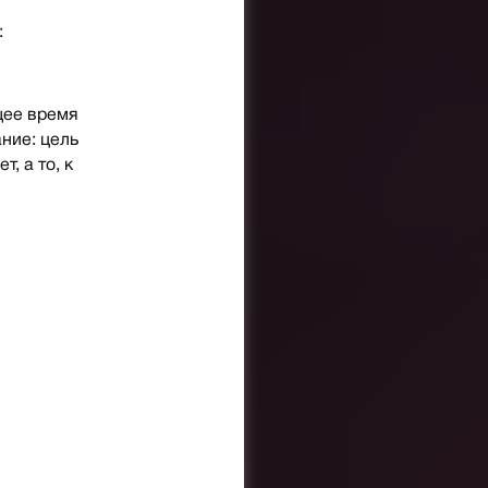
:
щее время
ние: цель
, а то, к