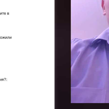
ите в
рожили
ия?: