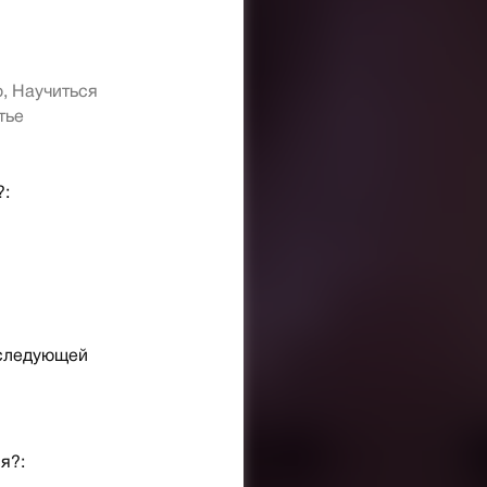
, Научиться
тье
?:
 следующей
я?: