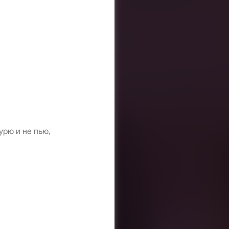
урю и не пью,