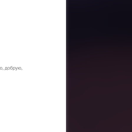
ю, добрую,