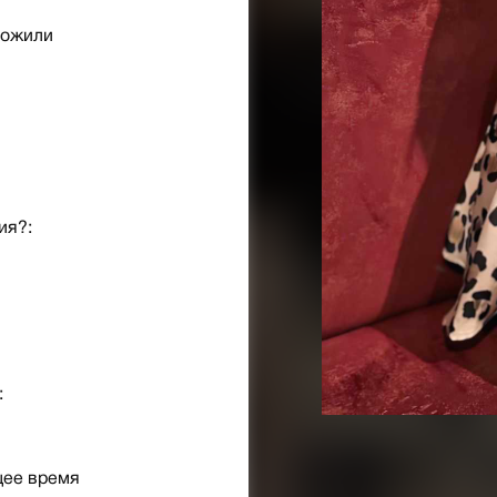
рожили
ия?:
:
щее время