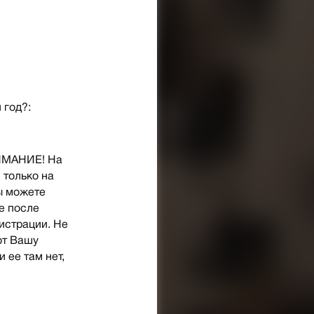
 год?:
НИМАНИЕ! На
 только на
ы можете
е после
гистрации. Не
ют Вашу
и ее там нет,