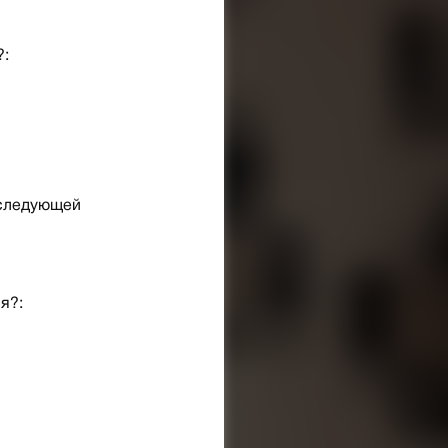
?:
 следующей
я?: