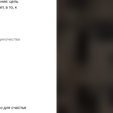
ние: цель
, а то, к
диночестве
о для счастья