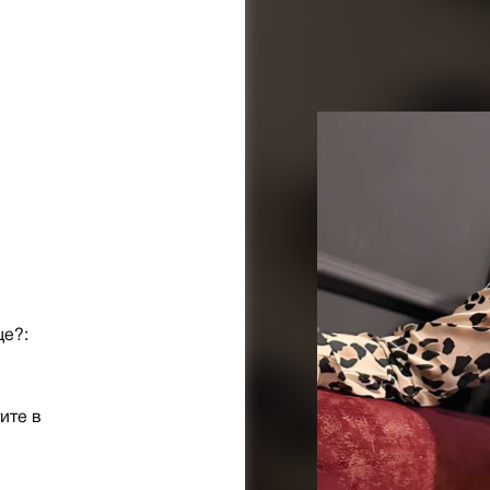
ще?:
ите в