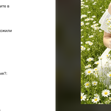
ите в
рожили
ия?: