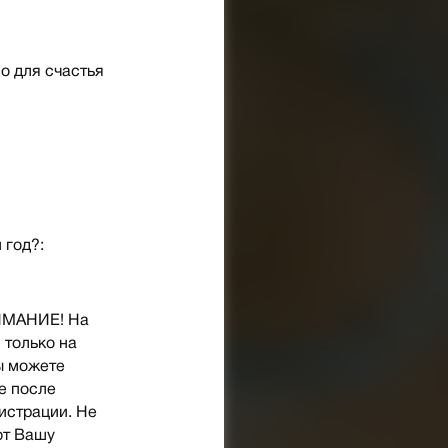
о для счастья
 год?:
НИМАНИЕ! На
 только на
ы можете
е после
гистрации. Не
ют Вашу