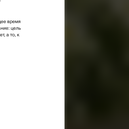
:
щее время
ние: цель
, а то, к