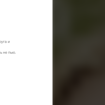
руга и
ь не пью.