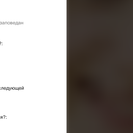
 заповедан
?:
 следующей
я?: