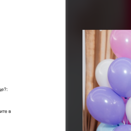
ще?:
ите в