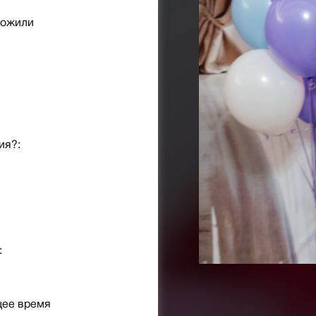
рожили
ия?:
:
щее время