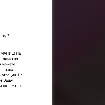
 год?:
НИМАНИЕ! На
 только на
ы можете
е после
гистрации. Не
ют Вашу
и ее там нет,