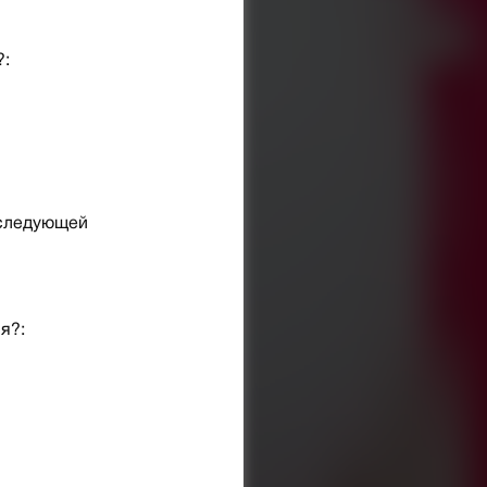
?:
 следующей
я?: