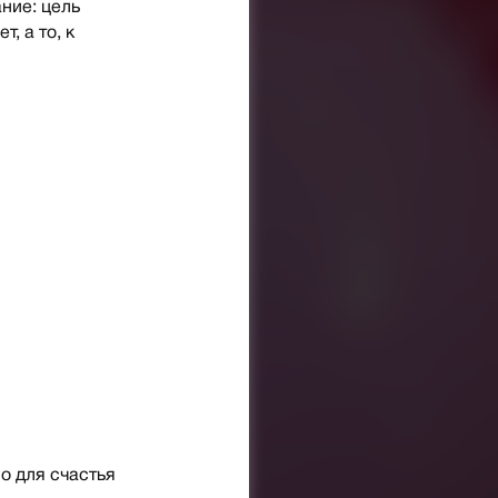
ние: цель
, а то, к
о для счастья