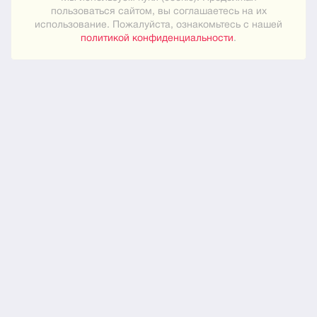
пользоваться сайтом, вы соглашаетесь на их
использование. Пожалуйста, ознакомьтесь с нашей
Карта сайта
политикой конфиденциальности
.
ПРАКТИЧЕСКОЕ
Как знакомиться
Новости
О нас
ЮРИДИЧЕСКОЕ
Конфиденциальность
© 2024
"Встреча"